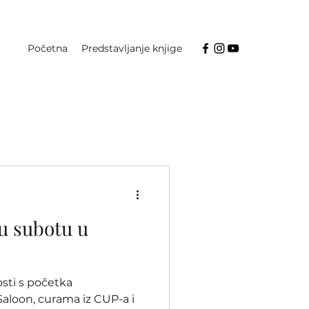
Početna
Predstavljanje knjige
u subotu u
sti s početka
Saloon, curama iz CUP-a i