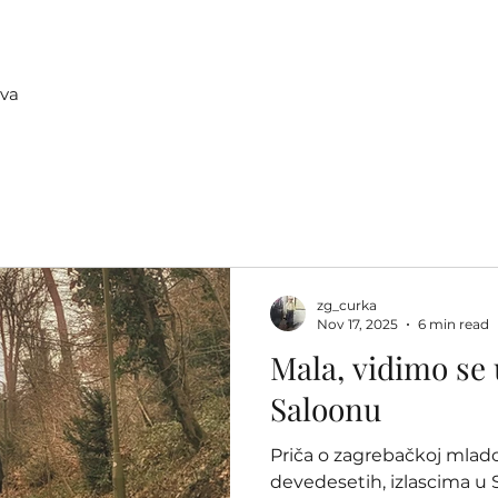
tva
zg_curka
Nov 17, 2025
6 min read
Mala, vidimo se 
Saloonu
Priča o zagrebačkoj mlado
devedesetih, izlascima u 