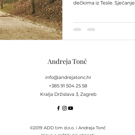
dečkima iz Tesle. Sjećanj
vragolastih očiju koji je 
vremena obećao vratiti se.
Andreja Tonč
info@andrejatonc.hr
+385 91 504 25 58
Kralja Držislava 3, Zagreb
©2019 ADD tim d.o.o. i Andreja Tonč