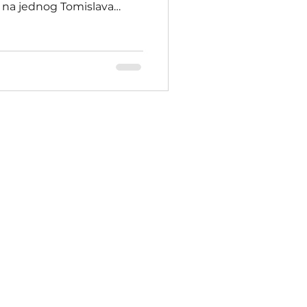
e na jednog Tomislava
kao i mnogi Tomislavi toga
..